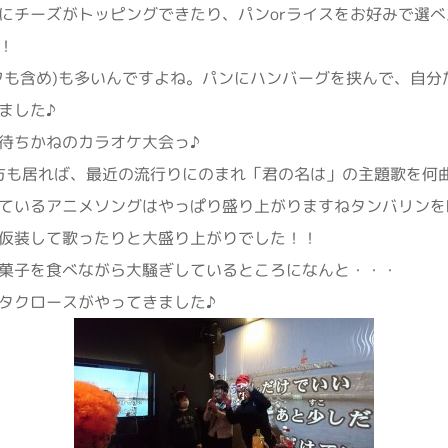
にチーズがトッピングできたり、パンorライスをお好みで選
！
フも含め)も多いんですよね。パンにハンバーグを挟んで、自分
ました♪
待ちかねのカラオケ大会っ♪
な方も居れば、最近の流行りにのまれ「君の名は」の主題歌を何
ているアニメソングはやっぱり盛り上がりますねタンバリンを
仮装して歌ったりと大盛り上がりでした！！
菓子を食べながら大騒ぎしているところになんと・・・
タクロースがやってきました♪