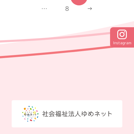
…
8
→
Instagram