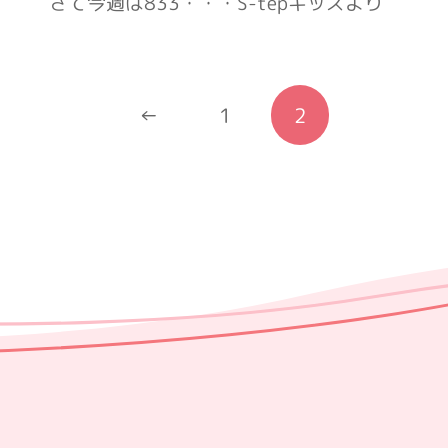
さて今週は833・・・S-tepキッズより
←
1
2