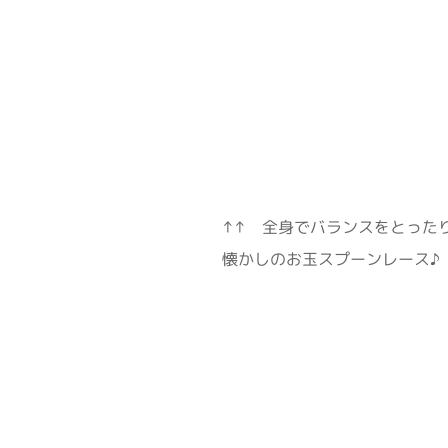
↑↑ 全身でバランスをとった
懐かしのお玉スプーンレース♪