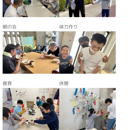
朝の会
体力作り
昼食
休憩