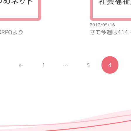
2017/05/16
RPOより
さて今週は41
←
1
…
3
4