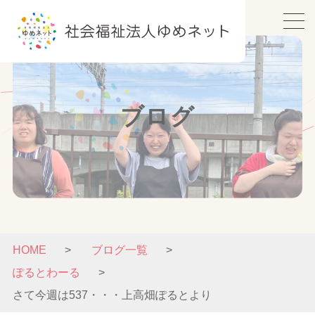
ブログ
HOME
ブログ一覧
ぽるとわーる
さて今週は537・・・上高畑ぽるとより